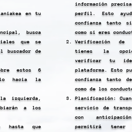
información precis
Laniakea en tu
perfil. Esto ayu
confianza tanto s
ncipal, busca
como si eres conduc
ciales que se
Verificación de 
el buscador de
tienes la opció
verificar tu id
obre estos 6
plataforma. Esto p
alo hacia la
confianza tanto d
como de los conduct
la izquierda,
Planificación: Cua
mbiarán a los
servicio de transp
con anticipac
do hasta que
permitirá tener