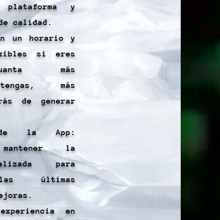
 plataforma y
de calidad.
én un horario y
exibles si eres
Cuanta más
 tengas, más
drás de generar
s de la App:
mantener la
alizada para
as últimas
ejoras.
experiencia en