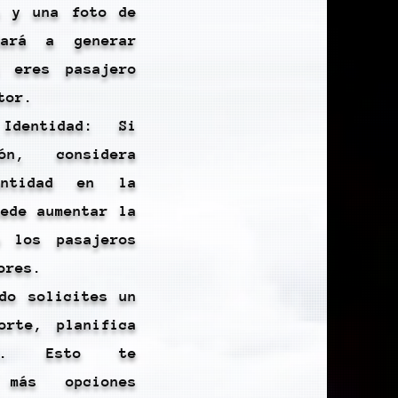
a y una foto de
dará a generar
i eres pasajero
tor.
Identidad: Si
n, considera
entidad en la
uede aumentar la
e los pasajeros
ores.
ndo solicites un
orte, planifica
ión. Esto te
 más opciones