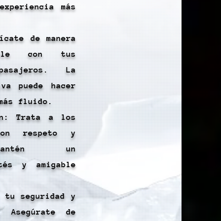
experiencia más
nícate de manera
ble con tus
asajeros. La
iva puede hacer
más fluido.
ón: Trata a los
con respeto y
Mantén un
rtés y amigable
a tu seguridad y
 Asegúrate de