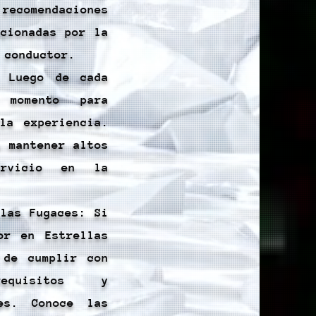
recomendaciones
rcionadas por la
 conductor.
: Luego de cada
momento para
la experiencia.
a mantener altos
ervicio en la
llas Fugaces: Si
or en Estrellas
 de cumplir con
quisitos y
les. Conoce las