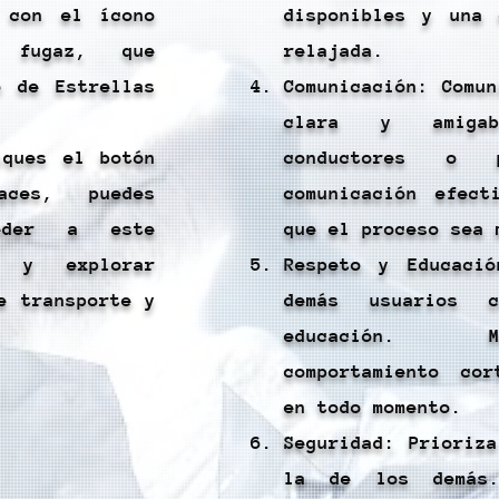
 con el ícono
disponibles y una 
 fugaz, que
relajada.
o de Estrellas
Comunicación: Comu
clara y amiga
iques el botón
conductores o p
aces, puedes
comunicación efect
eder a este
que el proceso sea 
o y explorar
Respeto y Educaci
e transporte y
demás usuarios 
.
educación. 
comportamiento co
en todo momento.
Seguridad: Prioriz
la de los demás.