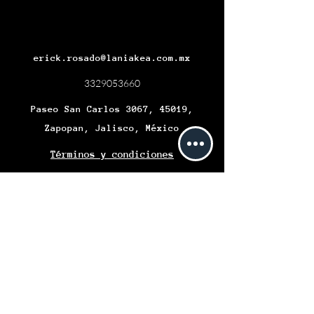
erick.rosado@laniakea.com.mx
3329053660
Paseo San Carlos 3067, 45019,
Zapopan, Jalisco, México
Términos y condiciones
Políticas del servicio
Se informa a los Clientes que Laniakea
Technologies, S.A. DE C.V. INSTITUCIÓN DE
COMERCIO ELECTRÓNICO (“LANIAKEA
TECHNOLOGIES”), se encuentra autorizada,
regulada y supervisada por las autoridades
financieras; asimismo se informa que el
Gobierno Federal y las Entidades de la
Administración Pública Paraestatal no
podrán responsabilizarse o garantizar los
recursos de los Usuarios que sean