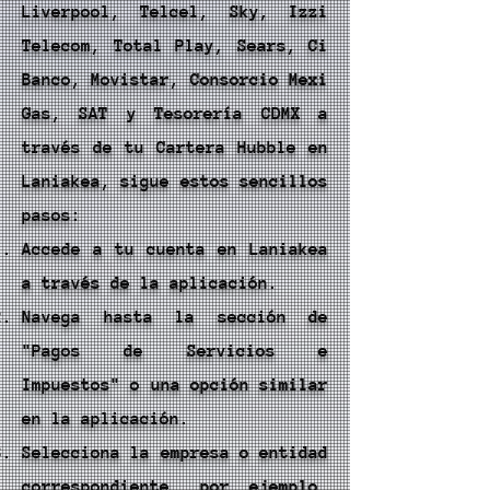
Liverpool, Telcel, Sky, Izzi
Telecom, Total Play, Sears, Ci
Banco, Movistar, Consorcio Mexi
Gas, SAT y Tesorería CDMX a
través de tu Cartera Hubble en
Laniakea, sigue estos sencillos
pasos:
Accede a tu cuenta en Laniakea
a través de la aplicación.
Navega hasta la sección de
"Pagos de Servicios e
Impuestos" o una opción similar
en la aplicación.
Selecciona la empresa o entidad
correspondiente, por ejemplo,