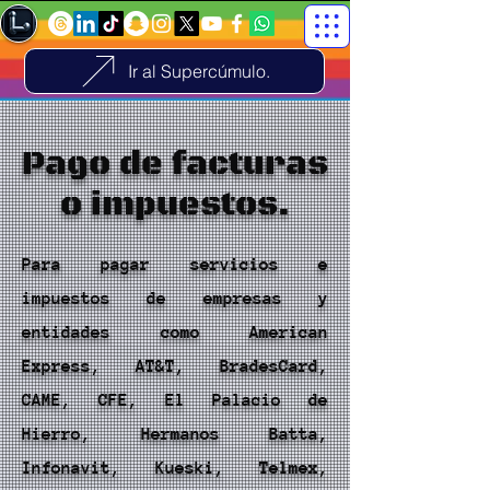
Ir al Supercúmulo.
Pago de facturas
o impuestos.
Para pagar servicios e
impuestos de empresas y
entidades como American
Express, AT&T, BradesCard,
CAME, CFE, El Palacio de
Hierro, Hermanos Batta,
Infonavit, Kueski, Telmex,