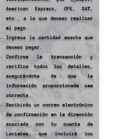
American Express, CFE, SAT,
etc., a la que deseas realizar
el pago.
Ingresa la cantidad exacta que
deseas pagar.
Confirma la transacción y
verifica todos los detalles,
asegurándote de que la
información proporcionada sea
correcta.
Recibirás un correo electrónico
de confirmación en la dirección
asociada con tu cuenta de
Laniakea, que incluirá los