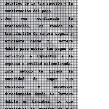
detalles de la transacción y la
confirmación del pago.
Una vez confirmada la
transacción, los fondos se
transferirán de manera segura y
eficiente desde tu Cartera
Hubble para cubrir tus pagos de
servicios e impuestos a la
empresa o entidad seleccionada.
Este método te brinda la
comodidad de pagar tus
servicios e impuestos
directamente desde tu Cartera
Hubble en Laniakea, lo que