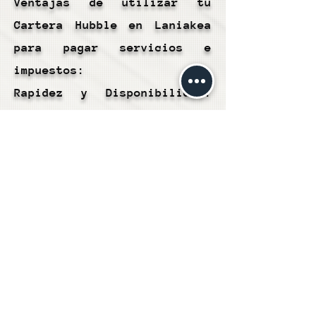
Ventajas de utilizar tu
Cartera Hubble en Laniakea
para pagar servicios e
impuestos:
Rapidez y Disponibilidad:
Los pagos de servicios e
impuestos generalmente se
procesan de manera rápida,
lo que significa que puedes
cumplir con tus obligaciones
financieras de manera
oportuna y eficiente.
Conveniencia: Este método te
permite realizar pagos