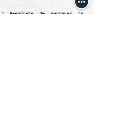
Asegúrate de mantener tu
suscripción activa para
continuar disfrutando de
todas las funcionalidades de
usuario verificado en
Laniakea.
Recuerda que, si la
suscripción llega a caducar
por algún motivo, deberás
renovarla para seguir
disfrutando de todas las
funcionalidades. La