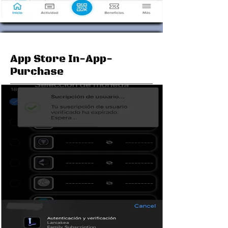
App Store In-App-
Purchase