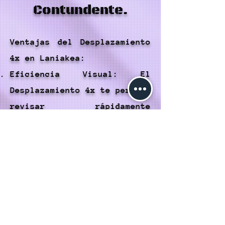
Contundente.
Ventajas del Desplazamiento
4x en Laniakea:
Eficiencia Visual: El
Desplazamiento 4x te permite
revisar rápidamente
múltiples publicaciones al
mismo tiempo, lo que ahorra
tiempo y esfuerzo en la
búsqueda de contenido
interesante.
Mayor Exposición: Los
usuarios pueden exponer su