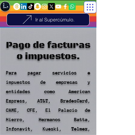
Ir al Supercúmulo.
Pago de facturas
o impuestos.
Para pagar servicios e
impuestos de empresas y
entidades como American
Express, AT&T, BradesCard,
CAME, CFE, El Palacio de
Hierro, Hermanos Batta,
Infonavit, Kueski, Telmex,