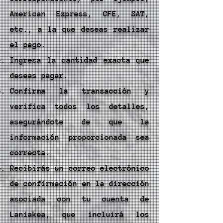
American Express, CFE, SAT,
etc., a la que deseas realizar
el pago.
Ingresa la cantidad exacta que
deseas pagar.
Confirma la transacción y
verifica todos los detalles,
asegurándote de que la
información proporcionada sea
correcta.
Recibirás un correo electrónico
de confirmación en la dirección
asociada con tu cuenta de
Laniakea, que incluirá los