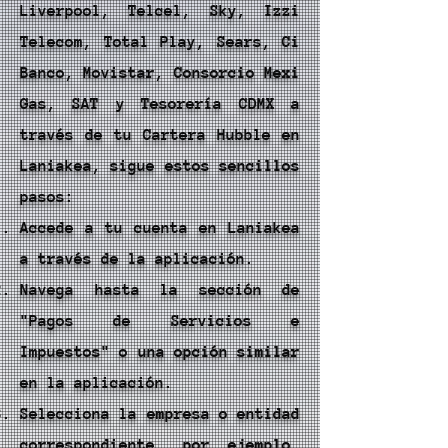
Liverpool, Telcel, Sky, Izzi
Telecom, Total Play, Sears, Ci
Banco, Movistar, Consorcio Mexi
Gas, SAT y Tesorería CDMX a
través de tu Cartera Hubble en
Laniakea, sigue estos sencillos
pasos:
Accede a tu cuenta en Laniakea
a través de la aplicación.
Navega hasta la sección de
"Pagos de Servicios e
Impuestos" o una opción similar
en la aplicación.
Selecciona la empresa o entidad
correspondiente, por ejemplo,