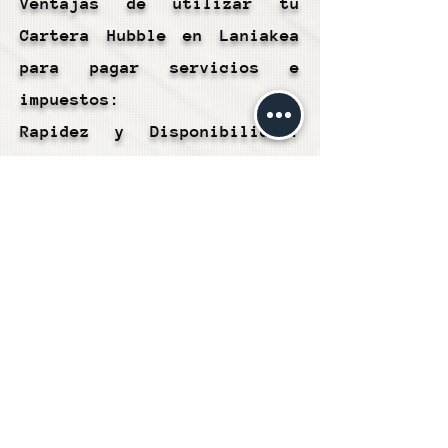
Ventajas de utilizar tu
Cartera Hubble en Laniakea
para pagar servicios e
impuestos:
Rapidez y Disponibilidad:
Los pagos de servicios e
impuestos generalmente se
procesan de manera rápida,
lo que significa que puedes
cumplir con tus obligaciones
financieras de manera
oportuna y eficiente.
Conveniencia: Este método te
permite realizar pagos