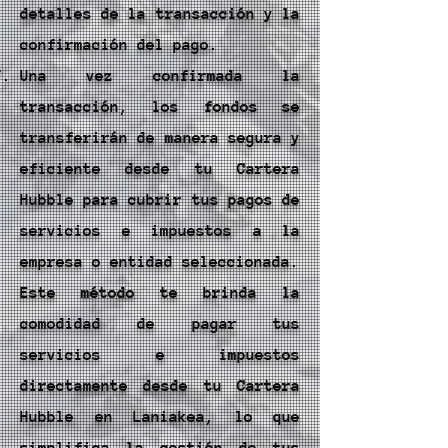
detalles de la transacción y la
confirmación del pago.
Una vez confirmada la
transacción, los fondos se
transferirán de manera segura y
eficiente desde tu Cartera
Hubble para cubrir tus pagos de
servicios e impuestos a la
empresa o entidad seleccionada.
Este método te brinda la
comodidad de pagar tus
servicios e impuestos
directamente desde tu Cartera
Hubble en Laniakea, lo que