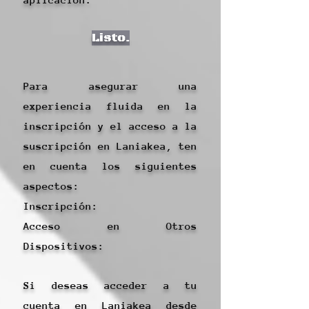
Listo.
Para asegurar una
experiencia fluida en la
inscripción y el acceso a la
suscripción en Laniakea, ten
en cuenta los siguientes
aspectos:
Inscripción:​
Acceso en Otros
Dispositivos:
Si deseas acceder a tu
cuenta en Laniakea desde