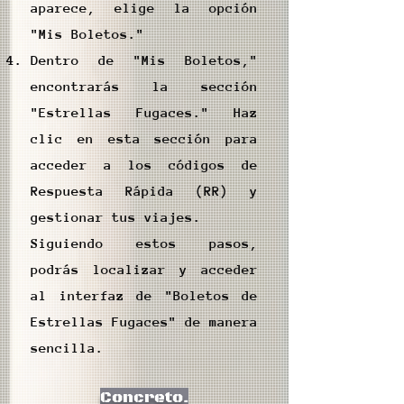
aparece, elige la opción
"Mis Boletos."
Dentro de "Mis Boletos,"
encontrarás la sección
"Estrellas Fugaces." Haz
clic en esta sección para
acceder a los códigos de
Respuesta Rápida (RR) y
gestionar tus viajes.
Siguiendo estos pasos,
podrás localizar y acceder
al interfaz de "Boletos de
Estrellas Fugaces" de manera
sencilla.
Concreto.