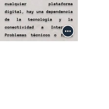
cualquier plataforma
digital, hay una dependencia
de la tecnología y la
conectividad a Internet.
Problemas técnicos o falta
de señal podrían afectar la
funcionalidad.
Errores de Escaneo: Los
códigos RR dependen del
escaneo preciso. Los errores
en el escaneo pueden llevar
a confusiones y problemas en
el inicio o finalización del
viaje.