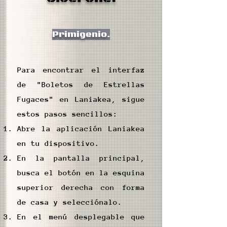
Primigenio.
Para encontrar el interfaz
de "Boletos de Estrellas
Fugaces" en Laniakea, sigue
estos pasos sencillos:
Abre la aplicación Laniakea
en tu dispositivo.
En la pantalla principal,
busca el botón en la esquina
superior derecha con forma
de casa y selecciónalo.
En el menú desplegable que