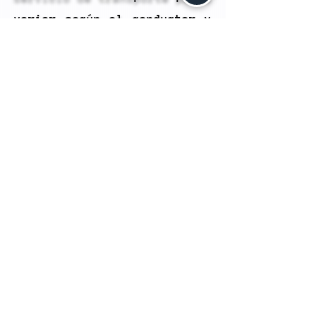
variar según el conductor y
el tipo de vehículo, lo que
puede llevar a experiencias
inconsistentes.
Tarifas Variables: Las
tarifas de transporte pueden
variar según la demanda, lo
que significa que en
momentos de alta demanda,
los precios pueden aumentar.
Seguridad: Aunque las
plataformas suelen tener
medidas de seguridad,
siempre existe el riesgo de