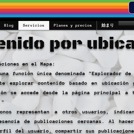
Blog
Servicios
Planes y precios
始まり
enido por ubica
aciones en el Mapa:
una función única denominada "Explorador de
te explorar contenido basado en ubicación 
ión se accede desde la página principal a 
."
onos representan a otros usuarios, indica
esencia de publicaciones cercanas. Al hace
rfil del usuario, compartir sus publicacion