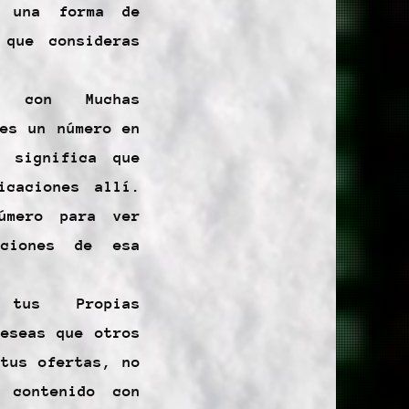
 una forma de
 que consideras
s con Muchas
ves un número en
 significa que
icaciones allí.
úmero para ver
aciones de esa
 tus Propias
deseas que otros
 tus ofertas, no
 contenido con