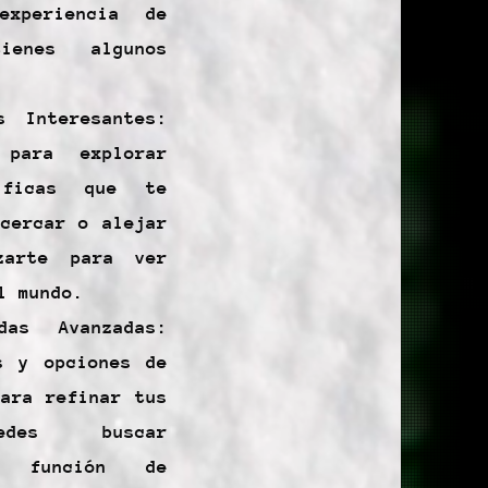
xperiencia de
ienes algunos
s Interesantes:
para explorar
cíficas que te
acercar o alejar
zarte para ver
l mundo.
das Avanzadas:
s y opciones de
para refinar tus
uedes buscar
n función de