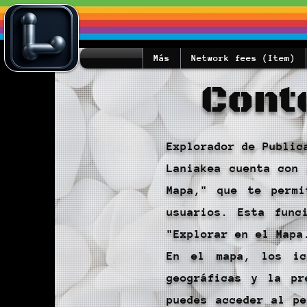
Más
Network fees (Item)
Cont
Explorador de Public
Laniakea cuenta con 
Mapa," que te permi
usuarios. Esta func
"Explorar en el Mapa
En el mapa, los ic
geográficas y la pr
puedes acceder al pe