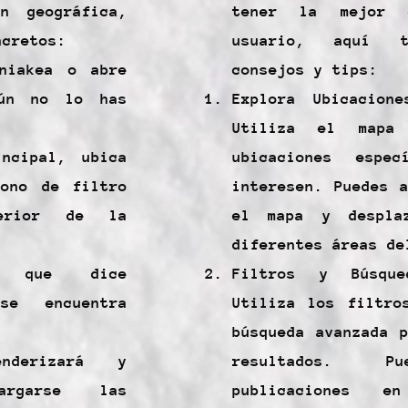
n geográfica,
tener la mejor e
ncretos:
usuario, aquí t
niakea o abre
consejos y tips:
aún no lo has
Explora Ubicacione
Utiliza el mapa 
ncipal, ubica
ubicaciones espe
ono de filtro
interesen. Puedes 
erior de la
el mapa y despla
diferentes áreas de
 que dice
Filtros y Búsque
se encuentra
Utiliza los filtro
búsqueda avanzada 
derizará y
resultados. P
argarse las
publicaciones e