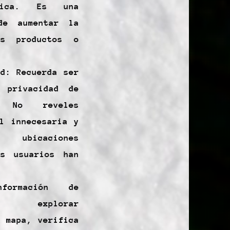
áfica. Es una
de aumentar la
us productos o
ad: Recuerda ser
 privacidad de
. No reveles
al innecesaria y
ubicaciones
os usuarios han
formación de
l explorar
l mapa, verifica