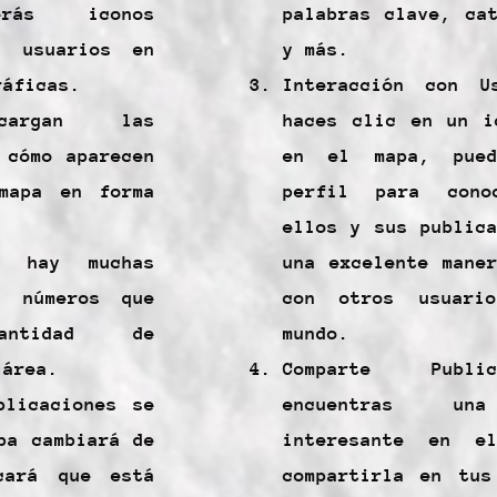
erás iconos
palabras clave, ca
s usuarios en
y más.
ráficas.
Interacción con U
argan las
haces clic en un i
 cómo aparecen
en el mapa, pued
mapa en forma
perfil para cono
ellos y sus public
 hay muchas
una excelente mane
s números que
con otros usuari
ntidad de
mundo.
 área.
Comparte Publi
blicaciones se
encuentras una
pa cambiará de
interesante en e
cará que está
compartirla en tus