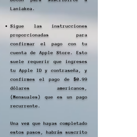
Laniakea.
Sigue las instrucciones
proporcionadas para
confirmar el pago con tu
cuenta de Apple Store. Esto
suele requerir que ingreses
tu Apple ID y contraseña, y
confirmes el pago de $0.99
dólares americanos,
(Mensuales) que es un pago
recurrente.
Una vez que hayas completado
estos pasos, habrás suscrito