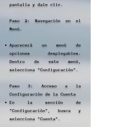
pantalla y dale clic.
Paso 2: Navegación en el
Menú.
Aparecerá un menú de
opciones desplegables.
Dentro de este menú,
selecciona "Configuración".
Paso 3: Acceso a la
Configuración de la Cuenta
En la sección de
"Configuración", busca y
selecciona "Cuenta".