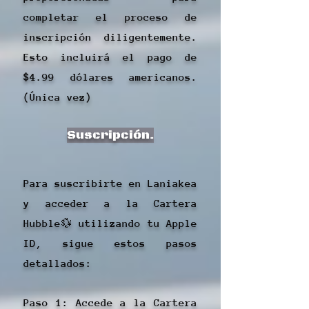
completar el proceso de
inscripción diligentemente.
Esto incluirá el pago de
$4.99 dólares americanos.
(Única vez)
Suscripción.
Para suscribirte en Laniakea
y acceder a la Cartera
Hubble💱 utilizando tu Apple
ID, sigue estos pasos
detallados:
Paso 1: Accede a la Cartera