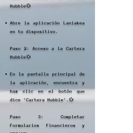
Hubble💱
Abre la aplicación Laniakea
en tu dispositivo.
Paso 2: Acceso a la Cartera
Hubble💱
En la pantalla principal de
la aplicación, encuentra y
haz clic en el botón que
dice 'Cartera Hubble'.💱
Paso 3: Completar
Formularios Financieros y