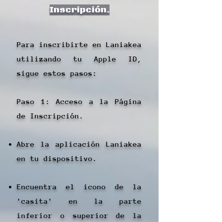
Inscripción.
Para inscribirte en Laniakea
utilizando tu Apple ID,
sigue estos pasos:
Paso 1: Acceso a la Página
de Inscripción.
Abre la aplicación Laniakea
en tu dispositivo.
Encuentra el icono de la
'casita' en la parte
inferior o superior de la