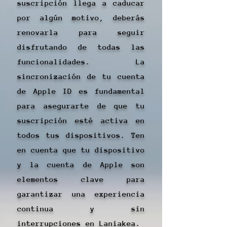
suscripción llega a caducar
por algún motivo, deberás
renovarla para seguir
disfrutando de todas las
funcionalidades. La
sincronización de tu cuenta
de Apple ID es fundamental
para asegurarte de que tu
suscripción esté activa en
todos tus dispositivos. Ten
en cuenta que tu dispositivo
y la cuenta de Apple son
elementos clave para
garantizar una experiencia
continua y sin
interrupciones en Laniakea.