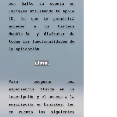
con éxito tu cuenta en
Laniakea utilizando tu Apple
ID, lo que te permitirá
acceder a la Cartera
Hubble💱 y disfrutar de
todas las funcionalidades de
la aplicación.
Listo.
Para asegurar una
experiencia fluida en la
inscripción y el acceso a la
suscripción en Laniakea, ten
en cuenta los siguientes