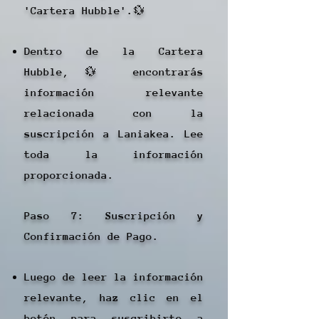
'Cartera Hubble'.💱
Dentro de la Cartera
Hubble,💱 encontrarás
información relevante
relacionada con la
suscripción a Laniakea. Lee
toda la información
proporcionada.
Paso 7: Suscripción y
Confirmación de Pago.
Luego de leer la información
relevante, haz clic en el
botón para suscribirte a