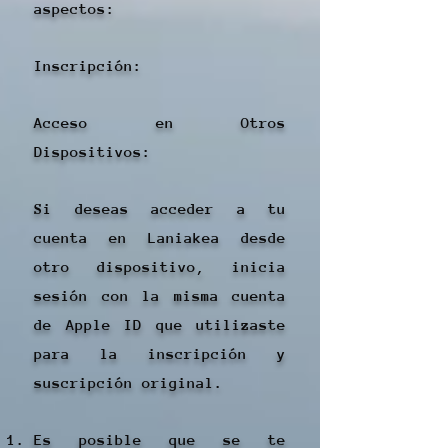
aspectos:
Inscripción:​
Acceso en Otros
Dispositivos:
Si deseas acceder a tu
cuenta en Laniakea desde
otro dispositivo, inicia
sesión con la misma cuenta
de Apple ID que utilizaste
para la inscripción y
suscripción original.
Es posible que se te