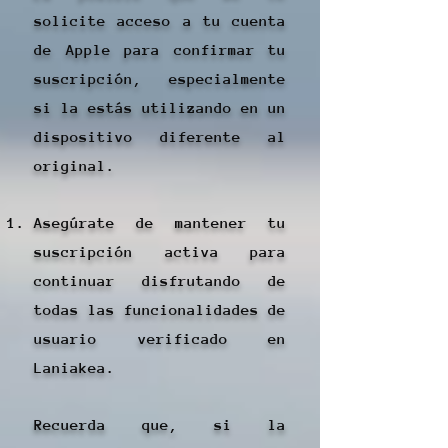
solicite acceso a tu cuenta
de Apple para confirmar tu
suscripción, especialmente
si la estás utilizando en un
dispositivo diferente al
original.
Asegúrate de mantener tu
suscripción activa para
continuar disfrutando de
todas las funcionalidades de
usuario verificado en
Laniakea.
Recuerda que, si la