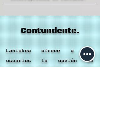
Contundente.
Laniakea ofrece a los
usuarios la opción de
recargar su Cartera Hubble
utilizando PayPal, lo que
proporciona ventajas y
desventajas a considerar:
Ventajas:
Seguridad: PayPal es