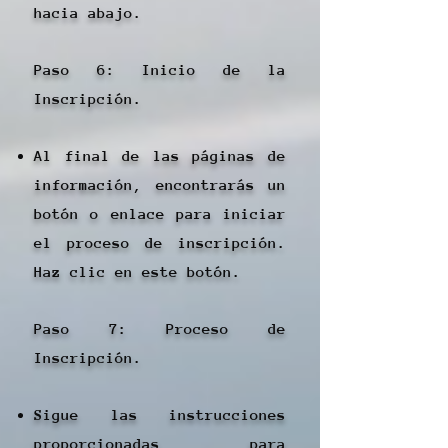
hacia abajo.
Paso 6: Inicio de la
Inscripción.
Al final de las páginas de
información, encontrarás un
botón o enlace para iniciar
el proceso de inscripción.
Haz clic en este botón.
Paso 7: Proceso de
Inscripción.
Sigue las instrucciones
proporcionadas para