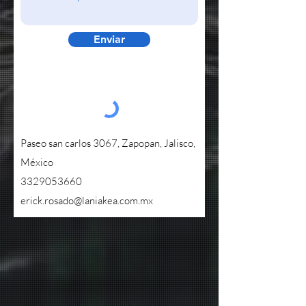
Enviar
Paseo san carlos 3067, Zapopan, Jalisco,
México
3329053660
erick.rosado@laniakea.com.mx