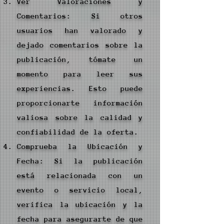
Ver Valoraciones y
Comentarios: Si otros
usuarios han valorado y
dejado comentarios sobre la
publicación, tómate un
momento para leer sus
experiencias. Esto puede
proporcionarte información
valiosa sobre la calidad y
confiabilidad de la oferta.
Comprueba la Ubicación y
Fecha: Si la publicación
está relacionada con un
evento o servicio local,
verifica la ubicación y la
fecha para asegurarte de que