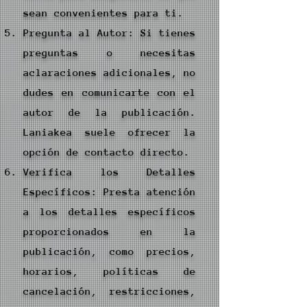
sean convenientes para ti.
Pregunta al Autor: Si tienes
preguntas o necesitas
aclaraciones adicionales, no
dudes en comunicarte con el
autor de la publicación.
Laniakea suele ofrecer la
opción de contacto directo.
Verifica los Detalles
Específicos: Presta atención
a los detalles específicos
proporcionados en la
publicación, como precios,
horarios, políticas de
cancelación, restricciones,