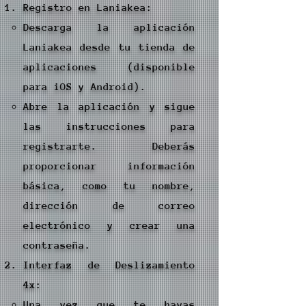
Registro en Laniakea:
Descarga la aplicación
Laniakea desde tu tienda de
aplicaciones (disponible
para iOS y Android).
Abre la aplicación y sigue
las instrucciones para
registrarte. Deberás
proporcionar información
básica, como tu nombre,
dirección de correo
electrónico y crear una
contraseña.
Interfaz de Deslizamiento
4x:
Una vez que te hayas