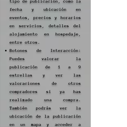
tipo de publicación, como la
fecha y ubicación en
eventos, precios y horarios
en servicios, detalles del
alojamiento en hospedaje,
entre otros.
Botones de Interacción:
Puedes valorar la
publicación de 1 a 9
estrellas y ver las
valoraciones de otros
compradores si ya has
realizado una compra.
También podrás ver la
ubicación de la publicación
en un mapa y acceder a