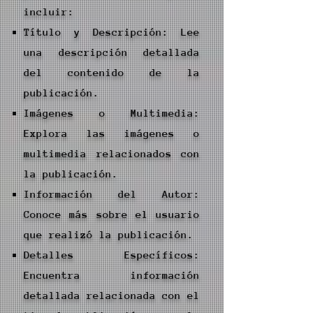
incluir:
Título y Descripción: Lee
una descripción detallada
del contenido de la
publicación.
Imágenes o Multimedia:
Explora las imágenes o
multimedia relacionados con
la publicación.
Información del Autor:
Conoce más sobre el usuario
que realizó la publicación.
Detalles Específicos:
Encuentra información
detallada relacionada con el