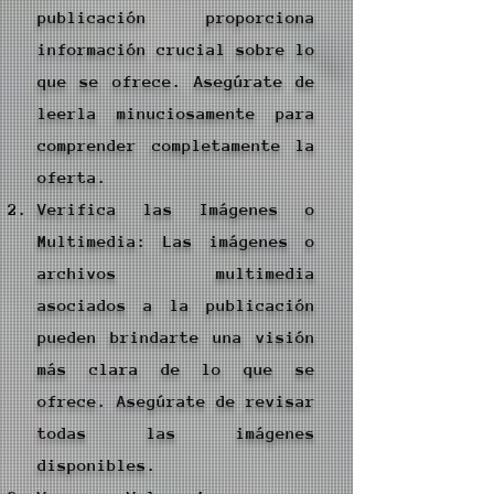
publicación proporciona
información crucial sobre lo
que se ofrece. Asegúrate de
leerla minuciosamente para
comprender completamente la
oferta.
Verifica las Imágenes o
Multimedia: Las imágenes o
archivos multimedia
asociados a la publicación
pueden brindarte una visión
más clara de lo que se
ofrece. Asegúrate de revisar
todas las imágenes
disponibles.