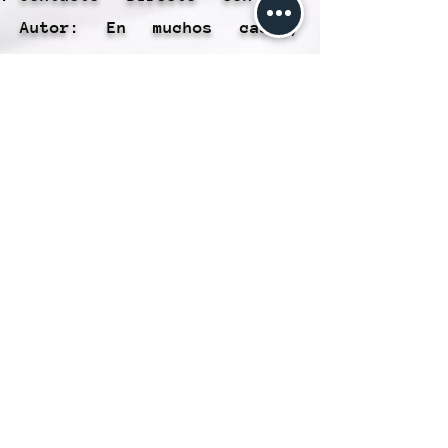
Autor: En muchos casos,
puedes comunicarte
directamente con el autor de
la publicación si tienes
preguntas o necesitas más
información. Esto facilita
la obtención de aclaraciones
adicionales.
Visión Global: El interfaz
te brinda una visión
completa de la publicación,
que incluye detalles como la
ubicación, fecha, precio y
políticas relevantes. Esto