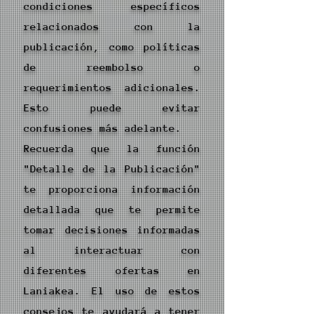
condiciones específicos
relacionados con la
publicación, como políticas
de reembolso o
requerimientos adicionales.
Esto puede evitar
confusiones más adelante.
Recuerda que la función
"Detalle de la Publicación"
te proporciona información
detallada que te permite
tomar decisiones informadas
al interactuar con
diferentes ofertas en
Laniakea. El uso de estos
consejos te ayudará a tener