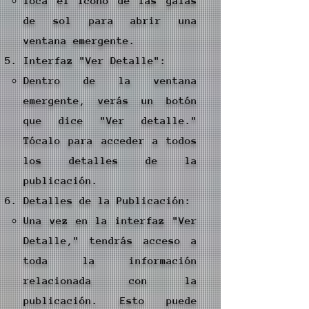
Toca el icono de las gafas
de sol para abrir una
ventana emergente.
Interfaz "Ver Detalle":
Dentro de la ventana
emergente, verás un botón
que dice "Ver detalle."
Tócalo para acceder a todos
los detalles de la
publicación.
Detalles de la Publicación:
Una vez en la interfaz "Ver
Detalle," tendrás acceso a
toda la información
relacionada con la
publicación. Esto puede