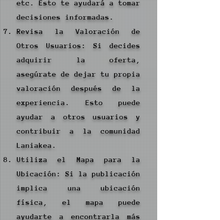
etc. Esto te ayudará a tomar
decisiones informadas.
Revisa la Valoración de
Otros Usuarios: Si decides
adquirir la oferta,
asegúrate de dejar tu propia
valoración después de la
experiencia. Esto puede
ayudar a otros usuarios y
contribuir a la comunidad
Laniakea.
Utiliza el Mapa para la
Ubicación: Si la publicación
implica una ubicación
física, el mapa puede
ayudarte a encontrarla más