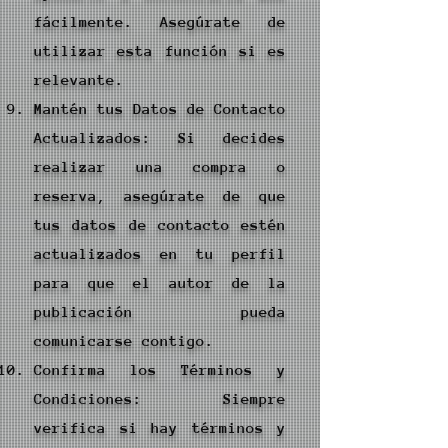
fácilmente. Asegúrate de
utilizar esta función si es
relevante.
Mantén tus Datos de Contacto
Actualizados: Si decides
realizar una compra o
reserva, asegúrate de que
tus datos de contacto estén
actualizados en tu perfil
para que el autor de la
publicación pueda
comunicarse contigo.
Confirma los Términos y
Condiciones: Siempre
verifica si hay términos y