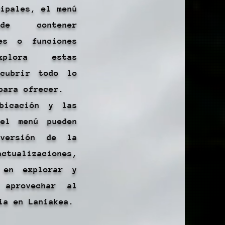
cipales, el menú
ede contener
les o funciones
xplora estas
scubrir todo lo
para ofrecer.
bicación y las
del menú pueden
versión de la
ctualizaciones,
 en explorar y
 aprovechar al
ia en Laniakea.