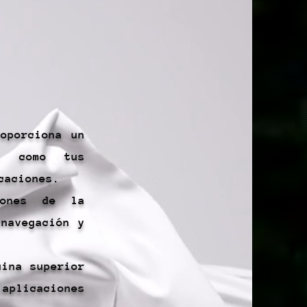
oporciona un
s, como tus
caciones.
iones de la
 navegación y
uina superior
aplicaciones