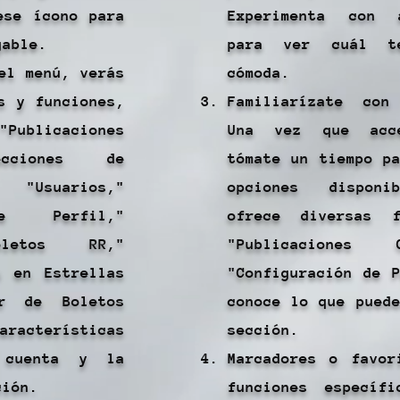
ese ícono para
Experimenta con 
gable.
para ver cuál t
el menú, verás
cómoda.
s y funciones,
Familiarízate con
"Publicaciones
Una vez que acc
ecciones de
tómate un tiempo p
"Usuarios,"
opciones disponi
de Perfil,"
ofrece diversas f
oletos RR,"
"Publicaciones 
s en Estrellas
"Configuración de 
er de Boletos
conoce lo que pued
racterísticas
sección.
 cuenta y la
Marcadores o favor
ción.
funciones específ