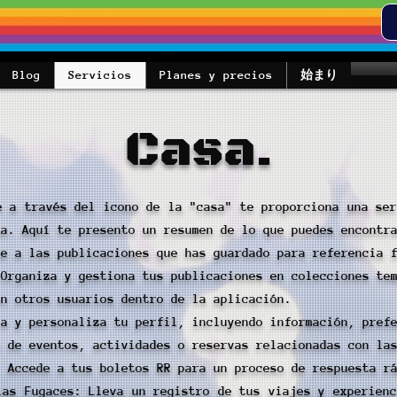
Blog
Servicios
Planes y precios
始まり
Casa.
e a través del icono de la "casa" te proporciona una ser
ma. Aquí te presento un resumen de lo que puedes encontr
de a las publicaciones que has guardado para referencia 
 Organiza y gestiona tus publicaciones en colecciones te
on otros usuarios dentro de la aplicación.
ta y personaliza tu perfil, incluyendo información, pref
o de eventos, actividades o reservas relacionadas con la
: Accede a tus boletos RR para un proceso de respuesta r
las Fugaces: Lleva un registro de tus viajes y experienc