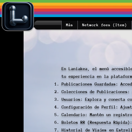
Más
Network fees (Item)
En Laniakea, el menú accesibl
tu experiencia en la platafor
Publicaciones Guardadas: Acce
Colecciones de Publicaciones:
Usuarios: Explora y conecta c
Configuración de Perfil: Ajus
Calendario: Mantén un registr
Boletos RR (Respuesta Rápida)
Historial de Viajes en Estrel