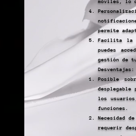
móviles, lo 
Personali
notificacion
permite adap
Facilita la
puedes acce
gestión de t
Desventajas:
Posible sob
desplegable 
los usuarios
funciones.
Necesidad de
requerir des