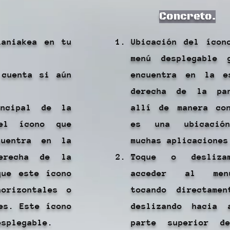
Concreto.
Laniakea en tu
Ubicación del ícon
menú desplegable 
 cuenta si aún
encuentra en la e
derecha de la pan
incipal de la
allí de manera co
 el ícono que
es una ubicació
cuentra en la
muchas aplicaciones
derecha de la
Toque o deslizam
que este ícono
acceder al menú
orizontales o
tocando directame
es. Este ícono
deslizando hacia 
esplegable.
parte superior d