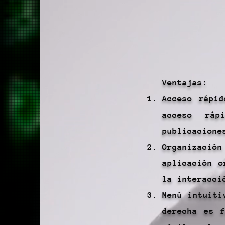
Ventajas:
Acceso rápid
acceso ráp
publicacione
Organizaci
aplicación o
la interacci
Menú intuiti
derecha es f