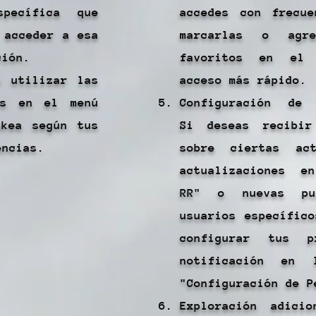
pecífica que
accedes con frecue
 acceder a esa
marcarlas o agr
ción.
favoritos en el
s utilizar las
acceso más rápido.
es en el menú
Configuración de 
akea según tus
Si deseas recibir
encias.
sobre ciertas act
actualizaciones e
RR" o nuevas pub
usuarios específic
configurar tus p
notificación en 
"Configuración de P
Exploración adici