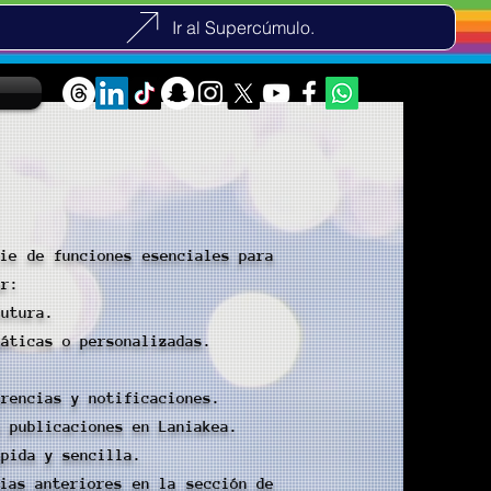
Ir al Supercúmulo.
ie de funciones esenciales para
ar:
futura.
máticas o personalizadas.
erencias y notificaciones.
s publicaciones en Laniakea.
ápida y sencilla.
ias anteriores en la sección de