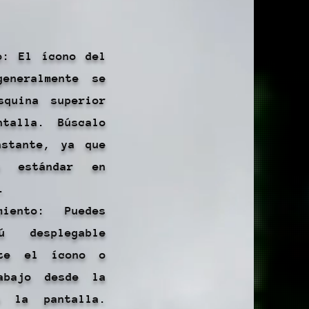
o: El ícono del
generalmente se
squina superior
talla. Búscalo
nstante, ya que
n estándar en
.
iento: Puedes
 desplegable
nte el ícono o
abajo desde la
e la pantalla.