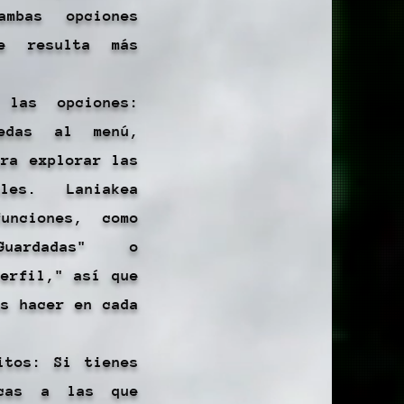
ambas opciones
e resulta más
 las opciones:
edas al menú,
ara explorar las
bles. Laniakea
unciones, como
Guardadas" o
Perfil," así que
es hacer en cada
itos: Si tienes
icas a las que