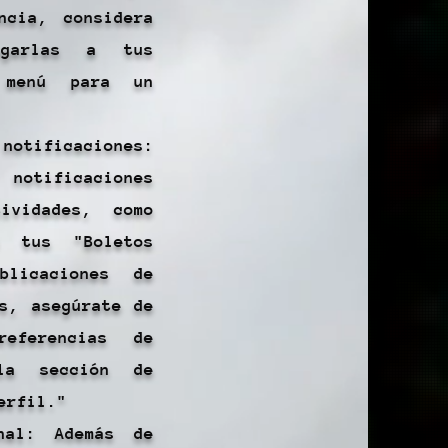
ncia, considera
egarlas a tus
 menú para un
notificaciones:
 notificaciones
ividades, como
n tus "Boletos
licaciones de
os, asegúrate de
referencias de
la sección de
erfil."
onal: Además de