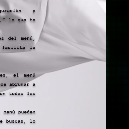
guración y
l," lo que te
és del menú,
 facilita la
nes, el menú
ede abrumar a
con todas las
l menú pueden
ue buscas, lo